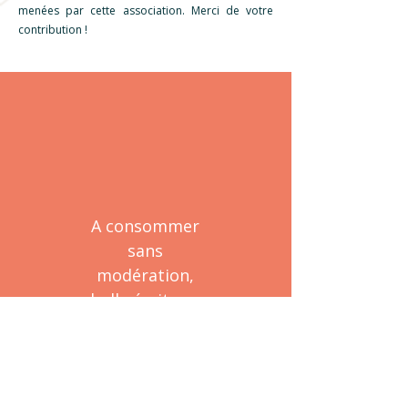
menées par cette association. Merci de votre
contribution !
A consommer
sans
modération,
belle écriture,
récit intense et
philosophique,
qui nous ramène
à nos rêves et à