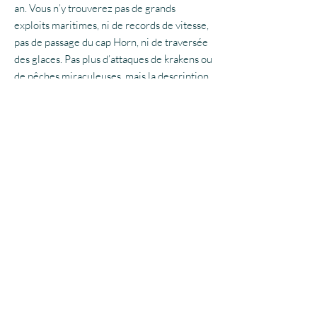
an. Vous n’y trouverez pas de grands
exploits maritimes, ni de records de vitesse,
pas de passage du cap Horn, ni de traversée
des glaces. Pas plus d’attaques de krakens ou
de pêches miraculeuses, mais la description
des émotions fortes qui ont jalonné leur
périple et un regard amusé sur les situations
parfois ubuesques auxquelles ils ont été
confrontés. Quelques joyeuses envolées
littéraires, aussi, pour que la poésie du
voyage puisse occuper la place qui lui
revient!
DÉTAILS D'ARTICLE
Livre broché. 280 pages, dont 44 pages de
LIVRAISON
photos et cartes. Alétchao Editions, 2023.
Livraison à domicile par colis postal ou au siège