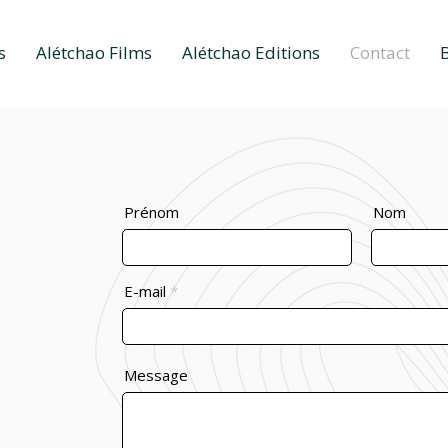
s
Alétchao Films
Alétchao Editions
Contact
Prénom
Nom
E-mail
Message