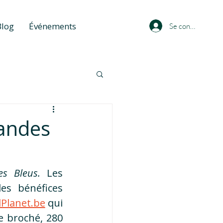
Blog
Événements
Se connecter
andes
s Bleus. 
Les 
es bénéfices 
Planet.be
 qui 
 broché, 280 