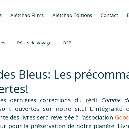
s
Alétchao Films
Alétchao Editions
Contact
res
Récits de voyage
B2B
es Bleus: Les précomm
ertes!
es dernières corrections du récit 
Comme de
nt ouvertes sur notre site! L'intégralité d
te des livres sera reversée à l'association 
Good
r pour la préservation de notre planète. Livre