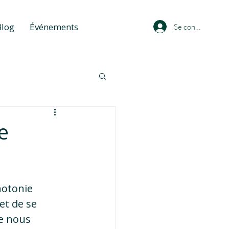
Blog
Événements
Se connecter
e
notonie 
et de se 
ue nous 