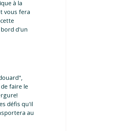
que à la 
t vous fera 
cette 
 bord d'un 
douard", 
e faire le 
ergure! 
s défis qu'il 
nsportera au 