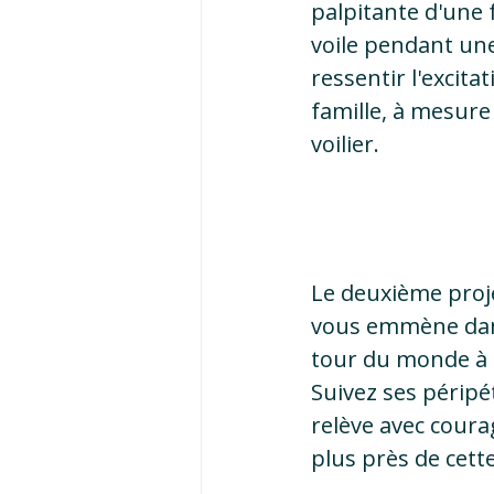
palpitante d'une f
voile pendant une
ressentir l'excita
famille, à mesure 
voilier.
Le deuxième proje
vous emmène dans 
tour du monde à la
Suivez ses péripét
relève avec cour
plus près de cett