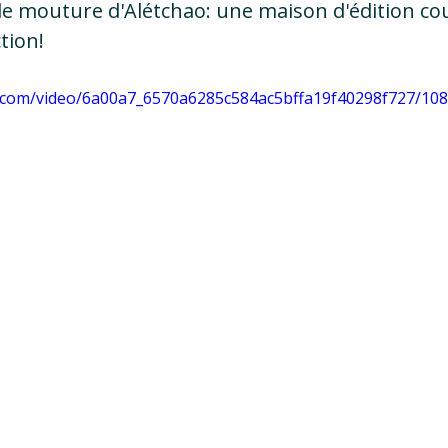
le mouture d'Alétchao: une maison d'édition co
tion!
tic.com/video/6a00a7_6570a6285c584ac5bffa19f40298f727/10