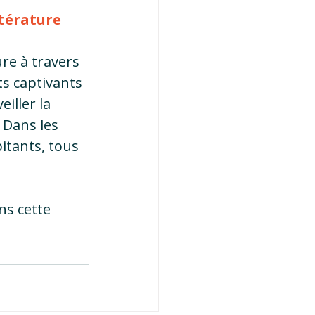
ttérature
re à travers 
ts captivants 
iller la 
. Dans les 
itants, tous 
ns cette 