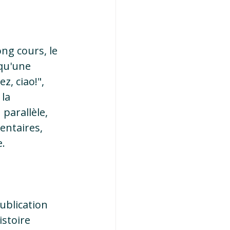
ng cours, le 
qu'une 
z, ciao!", 
la 
parallèle, 
entaires, 
e.
ublication 
stoire 