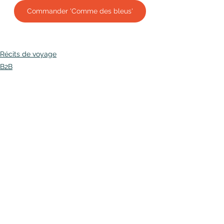
Commander 'Comme des bleus'
Récits de voyage
B2B
Voir tout
Posts récents