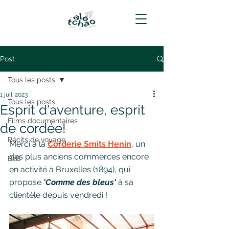
Post
Tous les posts
1 juil. 2023
Tous les posts
Esprit d'aventure, esprit
Films documentaires
de cordée!
Récits de voyage
Merci à la 
Corderie Smits Henin
, un 
des plus anciens commerces encore 
B2B
en activité à Bruxelles (1894), qui 
propose 
'Comme des bleus'
 à sa 
clientèle depuis vendredi ! 